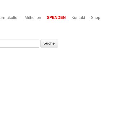
ermakultur
Mithelfen
SPENDEN
Kontakt
Shop
uche
Suchformular