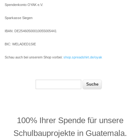
Spendenkonto OYAK e.V.
Sparkasse Siegen
IBAN: DE25460500010055005441
BIC: WELADED1SIE
Schau auch bei unserem Shop vorbei:
shop.spreadshirt.de/oyak
Suche
Suchformular
100% Ihrer Spende für unsere
Schulbauprojekte in Guatemala.