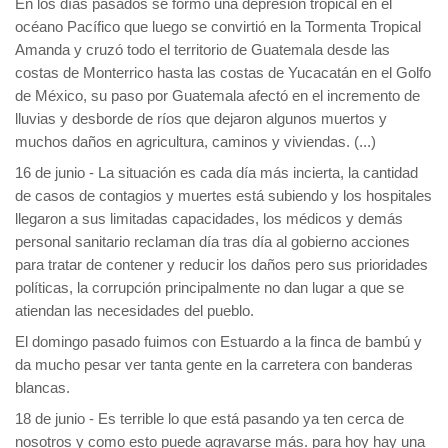
En los días pasados se formó una depresión tropical en el
océano Pacífico que luego se convirtió en la Tormenta Tropical
Amanda y cruzó todo el territorio de Guatemala desde las
costas de Monterrico hasta las costas de Yucacatán en el Golfo
de México, su paso por Guatemala afectó en el incremento de
lluvias y desborde de ríos que dejaron algunos muertos y
muchos daños en agricultura, caminos y viviendas. (...)
16 de junio
- La situación es cada día más incierta, la cantidad
de casos de contagios y muertes está subiendo y los hospitales
llegaron a sus limitadas capacidades, los médicos y demás
personal sanitario reclaman día tras día al gobierno acciones
para tratar de contener y reducir los daños pero sus prioridades
políticas, la corrupción principalmente no dan lugar a que se
atiendan las necesidades del pueblo.
El domingo pasado fuimos con Estuardo a la finca de bambú y
da mucho pesar ver tanta gente en la carretera con banderas
blancas.
18 de junio
- Es terrible lo que está pasando ya ten cerca de
nosotros y como esto puede agravarse más. para hoy hay una