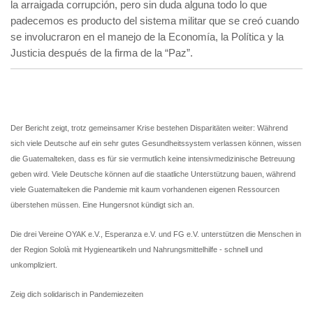
la arraigada corrupción, pero sin duda alguna todo lo que
padecemos es producto del sistema militar que se creó cuando
se involucraron en el manejo de la Economía, la Política y la
Justicia después de la firma de la “Paz”.
Der Bericht zeigt, trotz gemeinsamer Krise bestehen Disparitäten weiter: Während
sich viele Deutsche auf ein sehr gutes Gesundheitssystem verlassen können, wissen
die Guatemalteken, dass es für sie vermutlich keine intensivmedizinische Betreuung
geben wird. Viele Deutsche können auf die staatliche Unterstützung bauen, während
viele Guatemalteken die Pandemie mit kaum vorhandenen eigenen Ressourcen
überstehen müssen. Eine Hungersnot kündigt sich an.
Die drei Vereine OYAK e.V., Esperanza e.V. und FG e.V. unterstützen die Menschen in
der Region Sololà mit Hygieneartikeln und Nahrungsmittelhilfe - schnell und
unkompliziert.
Zeig dich solidarisch in Pandemiezeiten